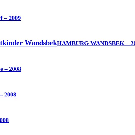
f – 2009
dtkinder Wandsbek
HAMBURG WANDSBEK – 2
e – 2008
– 2008
008