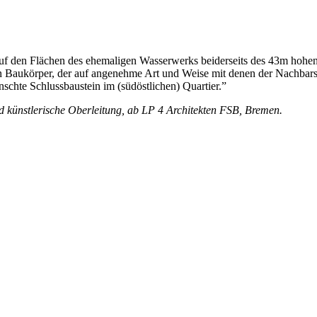
n auf den Flächen des ehemaligen Wasserwerks beiderseits des 43m ho
rten Baukörper, der auf angenehme Art und Weise mit denen der Nachbarsc
schte Schlussbaustein im (südöstlichen) Quartier.”
nd künstlerische Oberleitung, ab LP 4 Architekten FSB, Bremen.