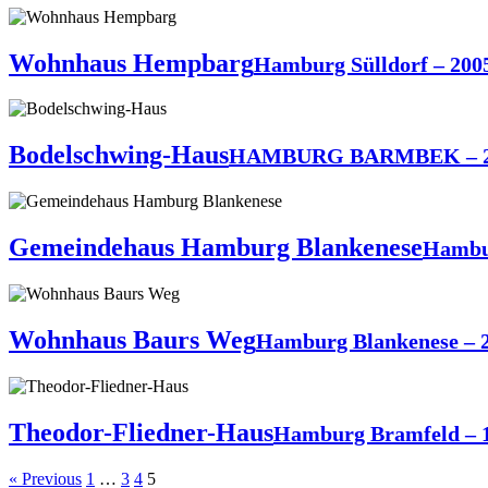
Wohnhaus Hempbarg
Hamburg Sülldorf – 200
Bodelschwing-Haus
HAMBURG BARMBEK – 2
Gemeindehaus Hamburg Blankenese
Hambur
Wohnhaus Baurs Weg
Hamburg Blankenese – 
Theodor-Fliedner-Haus
Hamburg Bramfeld – 
« Previous
1
…
3
4
5