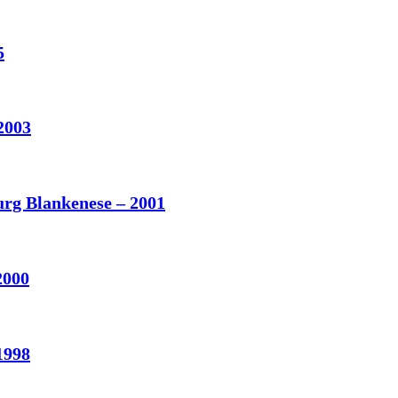
5
003
g Blankenese – 2001
2000
1998